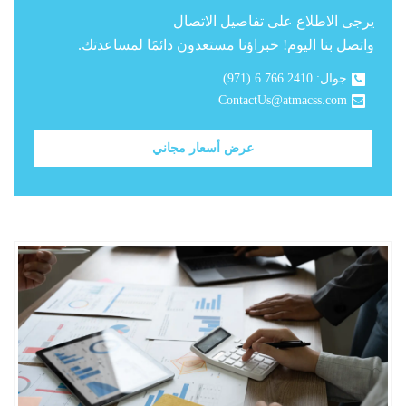
يرجى الاطلاع على تفاصيل الاتصال
واتصل بنا اليوم! خبراؤنا مستعدون دائمًا لمساعدتك.
جوال:
(971) 6 766 2410
ContactUs@atmacss.com
READ MORE
عرض أسعار مجاني