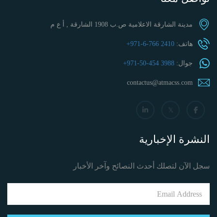
مدينة الشارقة الاعلامية ص.ب 1908 الشارقة , أ ع م
هاتف:
+971-6-766 2410
جوال:
+971-50-454 3988
contactus@atmacss.com
النشرة الإخبارية
سجل الآن لتصلك أحدث النصائح وآخر الأخبار