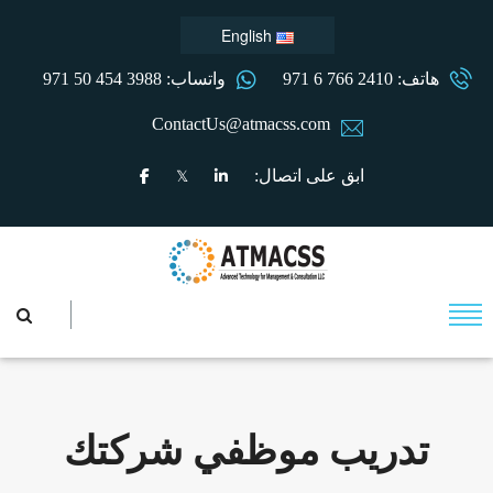
English
هاتف: 2410 766 6 971
واتساب: 3988 454 50 971
ContactUs@atmacss.com
ابق على اتصال:
تدريب موظفي شركتك